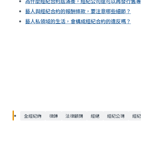
為什麼經紀合約屆滿後，經紀公司還可以再發行舊專
藝人與經紀合約的報酬條款，要注意哪些細節？
藝人私領域的生活，會構成經紀合約的違反嗎？
全經紀約
律師
法律顧問
經紀
經紀公司
經紀