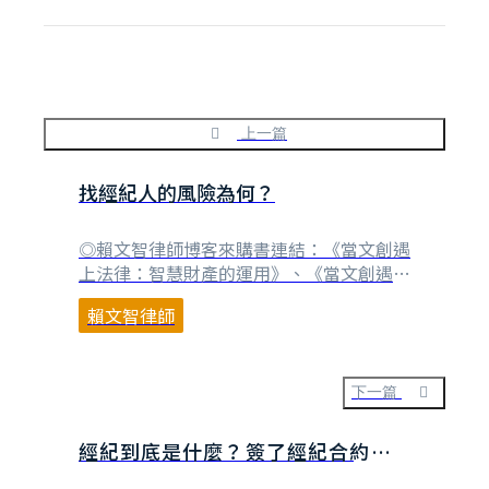
上一篇
找經紀人的風險為何？
◎賴文智律師博客來購書連結：《當文創遇
上法律：智慧財產的運用》、《當文創遇上
法律：讀懂經紀合約書》、《當文創遇上法
賴文智律師
律：讀懂IP授權合約》 理論上經紀人應該
與被經紀的對象具有一致、共同的利益，但
實際上，經紀人（公司）與被經紀的演藝人
員或創作者就是不同的主體，必然會有不同
下一篇
的利益考量，對於經紀人最好的，未必是對
演藝人員或創作⋯
經紀到底是什麼？簽了經紀合約會變
成經紀公司的員工嗎？