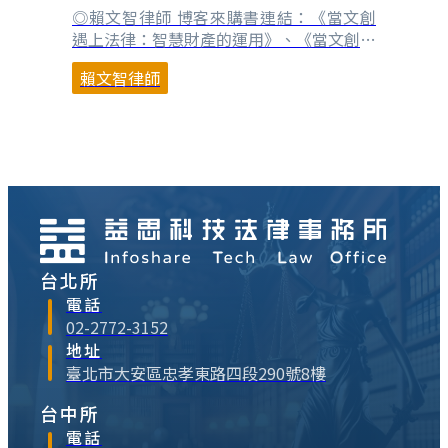
◎賴文智律師 博客來購書連結：《當文創
遇上法律：智慧財產的運用》、《當文創遇
上法律：讀懂經紀合約書》、《當文創遇上
賴文智律師
法律：讀懂IP授權合約》 「經紀」是很有
歷史的用語，《儒林外史．第二三回》：
「家裡做個小生意，是戲子行頭經紀。」一
般也有稱牙行、牙人、行紀，我們常說的
「三姑六婆」中的「牙婆」，其實也是從事
類似的工作，只不過⋯
台北所
電話
02-2772-3152
地址
臺北市大安區忠孝東路四段290號8樓
台中所
電話