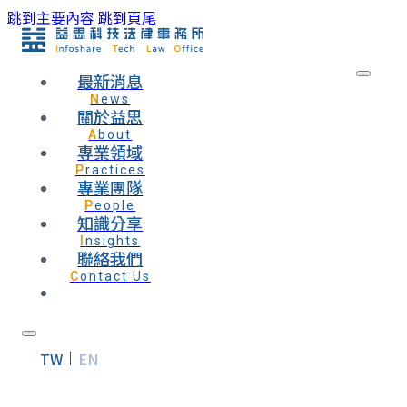
跳到主要內容
跳到頁尾
最新消息
News
關於益思
About
專業領域
Practices
專業團隊
People
知識分享
Insights
聯絡我們
Contact Us
TW
EN