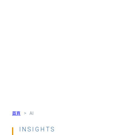
首頁
>
AI
INSIGHTS