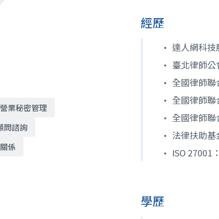
經歷
達人網科技股
臺北律師公
全國律師聯
全國律師聯
營業秘密管理
全國律師聯
顧問諮詢
法律扶助基
關係
ISO 270
學歷