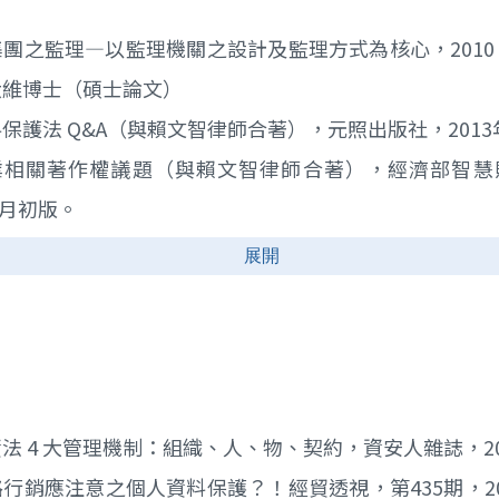
團之監理—以監理機關之設計及監理方式為核心，2010 年
大維博士（碩士論文）
保護法 Q&A（與賴文智律師合著），元照出版社，2013
產業相關著作權議題（與賴文智律師合著），經濟部智慧
年2月初版。
管理體系之創建（多人合著），讀享數位，2018年05月
法 4 大管理機制：組織、人、物、契約，資安人雜誌，2012
行銷應注意之個人資料保護？！經貿透視，第435期，20