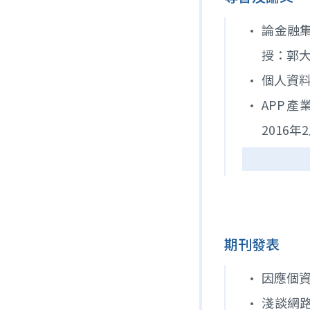
論金融集
授：郭
個人資料
APP
2016
營業秘密
期刊發表
因應個資
淺談網路