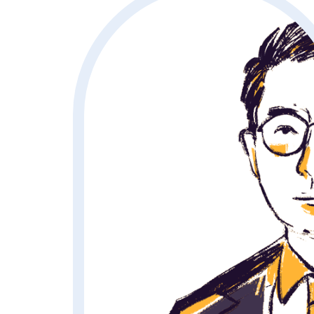
首頁
>
專業團隊
>
蕭家捷律師