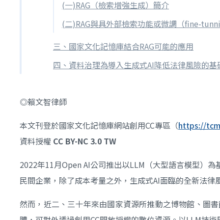
(一)RAG（檢索增強生成）簡介
(二)RAG與具外部檢索功能或微調（fine-tun
三、國家文化記憶庫結合RAG可能的應用
四、資料治理為導入生成式AI降低法律風險的基
◎賴文智律師
本文刊登於國家文化記憶庫網站創用CC專區（
https://tcm
資料授權
CC BY-NC 3.0 TW
2022年11月Open AI公司推出以LLM（大型語言模
民間企業，除了成本考量之外，生成式AI面臨的全新法律
然而，近二、三十年來由國家資源所推動之博物館、圖書
體，可對外透過創用CC開放授權的數位資源。以LLM技