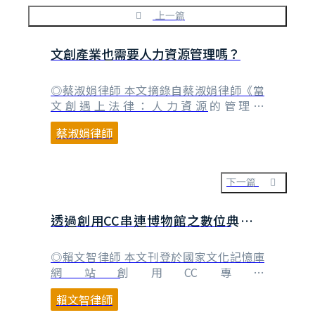
上一篇
文創產業也需要人力資源管理嗎？
◎蔡淑娟律師 本文摘錄自蔡淑娟律師《當
文創遇上法律：人力資源的管理》
（2024/11/05新書上市） 「文創產業需要
蔡淑娟律師
人力資源管理嗎」？答案當然是肯定的。文
創產業是圍繞著「人」的創意作為核心的產
業，自然需要對於眾多投入的人力資源進行
適當的管理。 依文化創意發展法的定義，
下一篇
文化創意產業是指視覺藝術產業、音樂及表
演藝術產業、文⋯
透過創用CC串連博物館之數位典藏—
以Flickr Foundation專案為例
◎賴文智律師 本文刊登於國家文化記憶庫
網站創用CC專區
（https://tcmb.culture.tw/zh-
賴文智律師
tw/ccarticle/289） 網路是人類最大的記憶