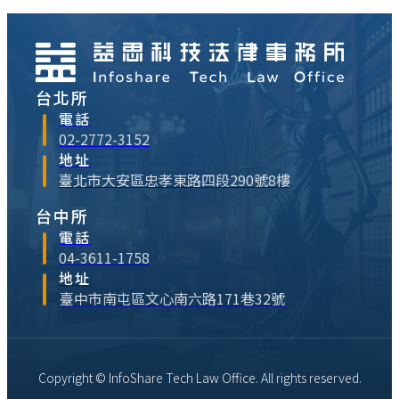
材（Applied Materials）及德州儀器
（TI）等公司之指標性案例，揭示規避制裁
的法律後果，並提出企業應建立「內部遵循
計畫」（ICP）。關鍵實務建議包括：落實
台北所
「紅旗指標」審查、精確辨識實質受益人
（BO）與終端用途、以及建構「業務、法
電話
務、稽核」的決策三防線。對貿易企業主而
02-2772-3152
言，合規已非單純法務工作，而是攸關企業
地址
存續的戰略核心，需透過數位追蹤與穿透式
臺北市大安區忠孝東路四段290號8樓
合約安排，將法律風險納入日常經營成本管
台中所
理。
電話
04-3611-1758
地址
臺中市南屯區文心南六路171巷32號
Copyright © InfoShare Tech Law Office. All rights reserved.