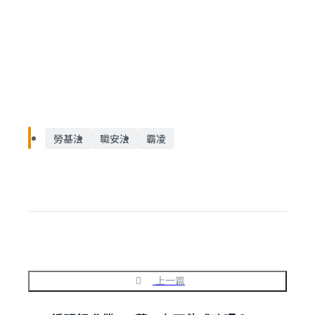
勞基法
職安法
霸凌
上一篇