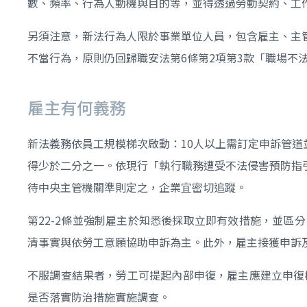
數、頻率、行為人動機與目的等，並得透過勞動契約、工
另須注意，新法行為人限於事業單位人員，包含雇主、主
不當行為，原則仍回歸職安法第6條第2項第3款「職場不
雇主有何義務
新法義務依員工規模梯次啟動：10人以上需訂定申訴管道
得少於二分之一。依現行「執行職務遭受不法侵害預防指引
待中央主管機關準則定之，企業宜密切追蹤。
第22-2條並強制雇主於知悉後採取立即有效措施，並
清事實與依勞工意願協助申訴為主。此外，雇主接獲申訴
不服調查結果者，勞工可提起內部申復，雇主應建立申復
是否落實防治措施實施調查。