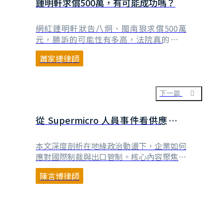
鍾明軒求償500萬，有可能成功嗎？
網紅鍾明軒狀告八炯、閩南狼求償500萬
元，勝訴的可能性有多高，法院真的會判
500萬元嗎？
蕭家捷律師
下一篇
從 Supermicro 人員事件看供應鏈的
遵循與管理：地緣政治下的企業治理
新戰場
本文深度剖析在地緣政治動盪下，企業如何
應對國際制裁與出口管制。核心內容聚焦於
美國《出口管制條例》（EAR）的長臂管
陳言博律師
轄，特別是「外國直接產品原則」
（FDPR）對全球供應鏈的衝擊，強調即便
在海外生產，只要涉及美國受控技術或設
備，均可能受其限制。透過超微
（Supermicro）、希捷（Seagate）、應