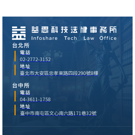
文擬由修正條文的內容，比對外國法的相關
規範，檢視目前的修法方向，並看看究竟⋯
台北所
電話
02-2772-3152
地址
臺北市大安區忠孝東路四段290號8樓
台中所
電話
04-3611-1758
地址
臺中市南屯區文心南六路171巷32號