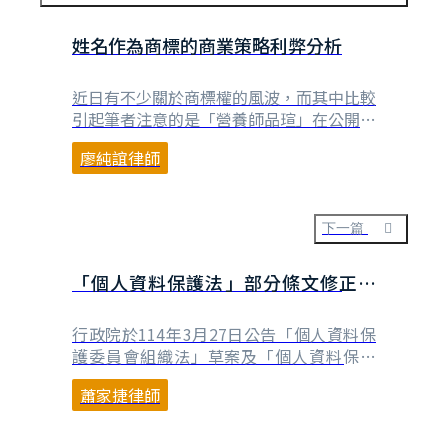
姓名作為商標的商業策略利弊分析
近日有不少關於商標權的風波，而其中比較
引起筆者注意的是「營養師品瑄」在公開的
律師函中提到其有申請「營養師品瑄」商
廖純誼律師
標，而此一商標與好味小姐的經營的營養師
品瑄頻道同名，其中也包含其本人之名字。
商標中包含個人姓名，從公司的角度或從個
人的角度來看，這樣的商業策略利弊為何，
下一篇
值得思考。 姓名可以申請商標嗎？ 將名字
申請為商標的前提⋯
「個人資料保護法」部分條文修正草
案簡評
行政院於114年3月27日公告「個人資料保
護委員會組織法」草案及「個人資料保護
法」部分條文修正草案，並稱這次的修法
蕭家捷律師
「完備獨立監督機制及執法權限，建
立 AI 全面應用時代資料治理」。本次修法
大概是個資法施行以來最大的一次變動，本