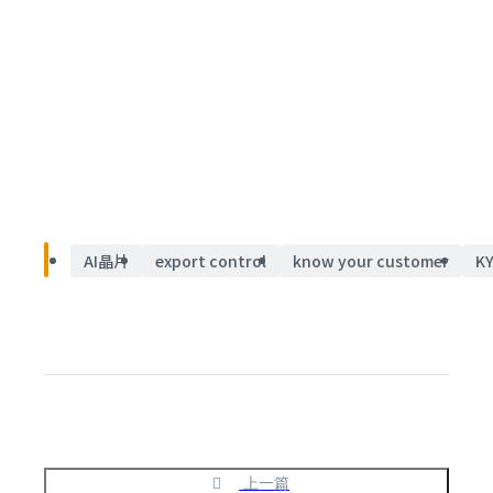
AI晶片
export control
know your customer
K
上一篇