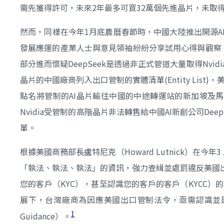
需先獲得許可，未來2年最多可買32萬個先進晶片，未取
然而，同樣在今年1月底農曆春節時，中國大陸推出開源AI平
發展應運的產業人士與意見領袖紛紛分享試用心得與觀察。只
部分進而懷疑DeepSeek是透過非正式管道大量取得Nvi
晶片的中國廠商列入出口管制的實體清單(Entity List)，美國
點名將管制的AI晶片輸往中國的中途轉運站的新加坡及
Nvidia受管制的高階晶片非法轉售給中國AI新創公司D
單。
根據美國商務部長盧特尼克（Howard Lutnick）
「執法、執法、執法」的資訊，強力查緝並處罰違反美國
您的客戶（KYC），甚至認識您的客戶的客戶（KYCC
展下，台灣廠商為因應美國出口管制法令，亟需認識並建立完
1
Guidance）。