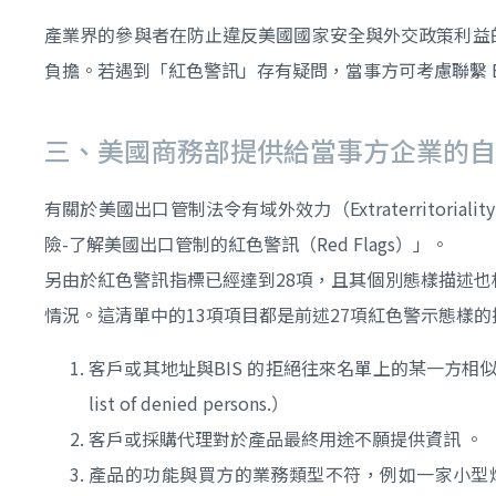
產業界的參與者在防止違反美國國家安全與外交政策利益的
負擔。若遇到「紅色警訊」存有疑問，當事方可考慮聯繫 BIS 出口執
三、美國商務部提供給當事方企業的自
有關於美國出口管制法令有域外效力（Extraterritoria
險-了解美國出口管制的紅色警訊（Red Flags）」。
另由於紅色警訊指標已經達到28項，且其個別態樣描述也
情況。這清單中的13項項目都是前述27項紅色警示態樣
客戶或其地址與BIS 的拒絕往來名單上的某一方相似 。（The custome
list of denied persons.）
客戶或採購代理對於產品最終用途不願提供資訊 。 （The customer or
產品的功能與買方的業務類型不符，例如一家小型烘焙店訂購高階電腦 。（The