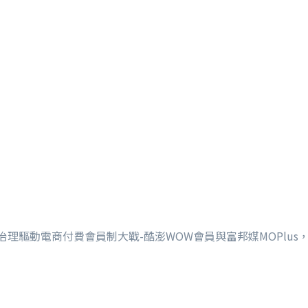
治理驅動電商付費會員制大戰-酷澎WOW會員與富邦媒MOPlu