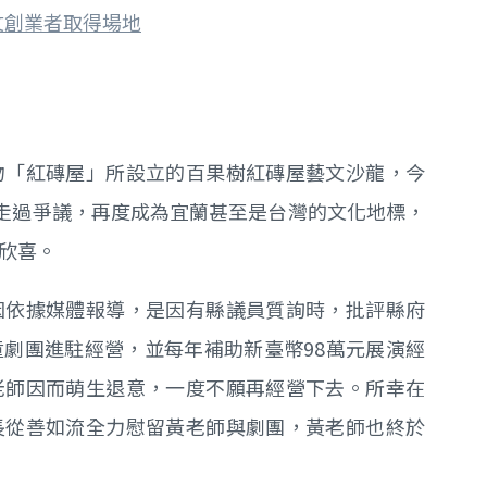
文創業者取得場地
物「紅磚屋」所設立的百果樹紅磚屋藝文沙龍，今
以走過爭議，再度成為宜蘭甚至是台灣的文化地標，
欣喜。
因依據媒體報導，是因有縣議員質詢時，批評縣府
劇團進駐經營，並每年補助新臺幣98萬元展演經
老師因而萌生退意，一度不願再經營下去。所幸在
長從善如流全力慰留黃老師與劇團，黃老師也終於