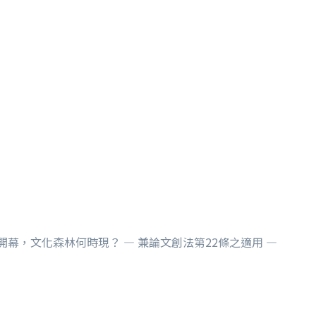
開幕，文化森林何時現？ — 兼論文創法第22條之適用 —