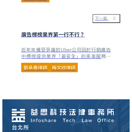
要。從第52條合理引用的規定來看，比較
不是第52條所稱「引用」的行為，而要回
到著作權法第65條第2項「其他合理使用」
下一篇
的情形，依據該項所定4款基準等進行綜合
判斷。 個人常常⋯
廣告標榜業界第一行不行？
近年來備受爭議的Uber公司因於行銷廣告
中標榜提供業界「最安全」的乘車服務廣
告，聲稱其推行行業領先、比計程車更安全
劉承愚律師
梅文欣律師
的司機背景調查。此舉被美國消費者以
Uber公司雖在美國向乘客收取1美元到2.5
美元金額不等的安全乘車費用，卻未真正提
供優於其他計程車公司的安全措施為由，主
張Uber公司涉犯不實廣告向法院提起集體
訴訟。Ube⋯
台北所