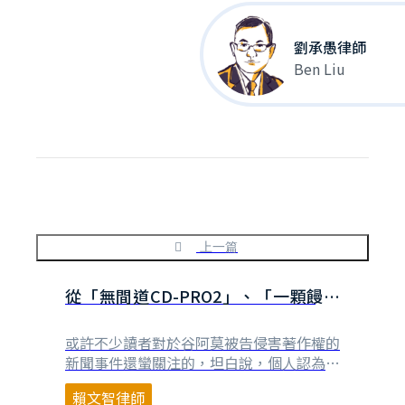
劉承愚律師
Ben Liu
上一篇
從「無間道CD-PRO2」、「一顆饅頭
引發的血案」到「谷阿莫」
或許不少讀者對於谷阿莫被告侵害著作權的
新聞事件還蠻關注的，坦白說，個人認為谷
阿莫在做的事情，比較像是以自己詼諧的角
賴文智律師
度，利用剪輯電影或影集部分畫面製作摘