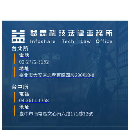
發出各種高額的年終獎金時，總使得「今年
公司會發多少年終獎金？」成為上班族最為
關切的話題。而對於有轉職計劃的勞工而
言，更為重要的議題⋯
台北所
電話
02-2772-3152
地址
臺北市大安區忠孝東路四段290號8樓
台中所
電話
04-3611-1758
地址
臺中市南屯區文心南六路171巷32號