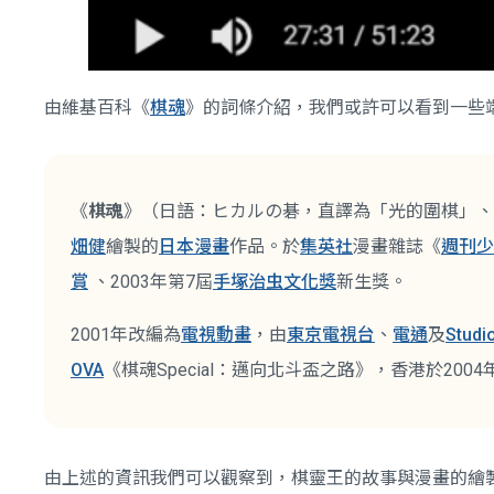
由維基百科《
棋魂
》的詞條介紹，我們或許可以看到一些
《
棋魂
》（日語：ヒカルの碁，直譯為「光的圍棋」、
畑健
繪製的
日本漫畫
作品。於
集英社
漫畫雜誌《
週刊少
賞
、2003年第7屆
手塚治虫文化獎
新生獎。
2001年改編為
電視動畫
，由
東京電視台
、
電通
及
Studio
OVA
《棋魂Special：邁向北斗盃之路》，香港於2
由上述的資訊我們可以觀察到，棋靈王的故事與漫畫的繪