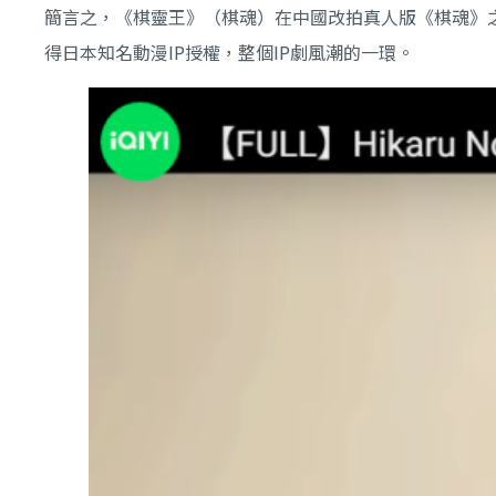
簡言之，《棋靈王》（棋魂）在中國改拍真人版《棋魂》
得日本知名動漫IP授權，整個IP劇風潮的一環。