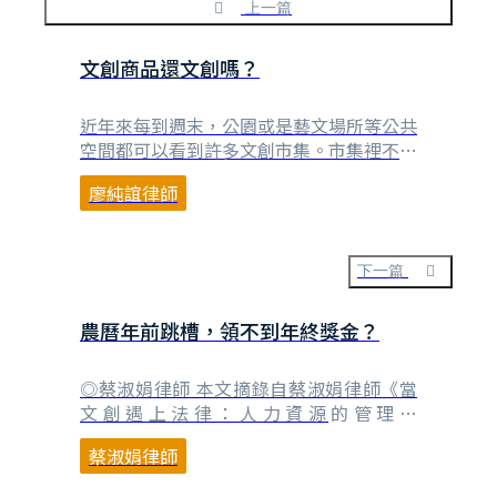
上一篇
文創商品還文創嗎？
近年來每到週末，公園或是藝文場所等公共
空間都可以看到許多文創市集。市集裡不外
乎是銷售各種文創小物，有飾品、配件、擺
廖純誼律師
設用裝飾品、織品、文具、麵包、餅乾等各
色商品。許多攤商也會特別向消費者說明自
己的產品都是手工製作（創作）、無添加之
類。但近來卻有消費者抱怨，在文創市集用
下一篇
1680元的價格買了「手作原創」飾品，卻
在淘寶上發現幾⋯
農曆年前跳槽，領不到年終獎金？
◎蔡淑娟律師 本文摘錄自蔡淑娟律師《當
文創遇上法律：人力資源的管理》
（2024/11/05新書上市） 每到歲末年終，
蔡淑娟律師
當媒體不斷地報導金融業、科技業、航運
業，還有其他當年度獲利大有斬獲的行業將