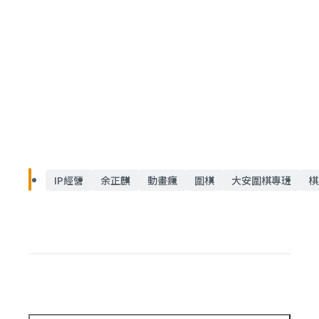
IP經營
余正麒
動畫瘋
圍棋
大安圍棋專班
棋