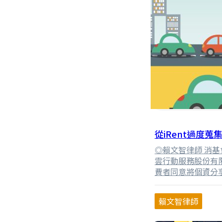
從iRent過度
◎賴文智律師 消基會
雲行動服務股份有
費者同意將個資分
護法。經租車服務
往辦理行政檢查，
賴文智律師
求iRent進行改