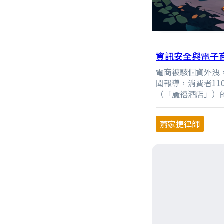
資訊安全與電子
電商被駭個資外洩
聞報導，消費者11
（「麗禧酒店」）的
接到詐騙電話，並
禧酒店，及負責建
蕭家捷律師
股份有限公司（「