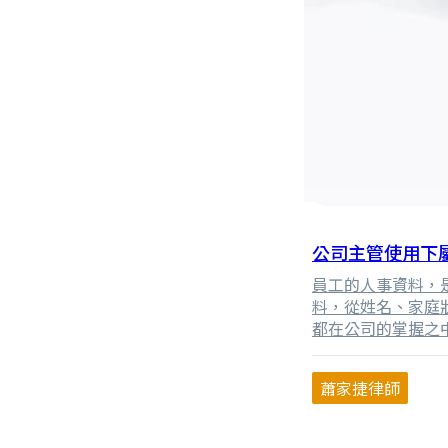
公司主管使用下屬
員工的人事資料，
料，從姓名、家庭
都在公司的掌握之
正在保管、利用這
是各個部門的主管
蕭家捷律師
或知悉下屬的部分