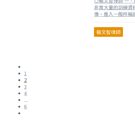
◎賴文智律師 一、
非常大量的訓練資
像，進入一般所稱的
察，巨量資料通常
量」，加上資料來
賴文智律師
的各種權利態樣也
1
2
3
4
...
6