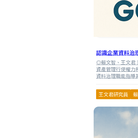
認識企業資料治
◎賴文智、王文君 資料
資產管理行使權力
資料治理職能指導
企業資料治理是指
以確保資料的品質
王文君研究員
賴
理的目的是使企業