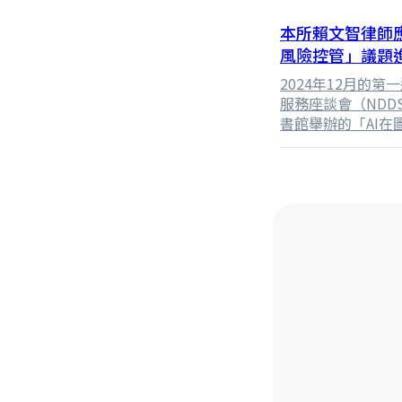
本所賴文智律師
風險控管」議題
2024年12月的
服務座談會（ND
書館舉辦的「AI
生成式AI的法律
師個人作為圖書館的
究及學習的經驗，