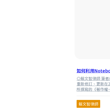
如何利用Note
◎賴文智律師 筆者
重新修訂、更新在2
所撰寫的《著作權
用。《著作權一點
權條款台灣3.0版
賴文智律師
眾下載或線上瀏覽