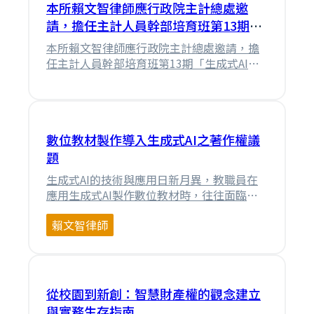
本所賴文智律師應行政院主計總處邀
請，擔任主計人員幹部培育班第13期
「生成式AI法律風險控管」專題講師
本所賴文智律師應行政院主計總處邀請，擔
任主計人員幹部培育班第13期「生成式AI法
律風險控管」專題講師，簡報檔案如下述附
件
數位教材製作導入生成式AI之著作權議
題
生成式AI的技術與應用日新月異，教職員在
應用生成式AI製作數位教材時，往往面臨諸
如「生成內容正確性」、「輸入資料被用於
賴文智律師
生成式AI訓練之用」、「輸入他人著作是否
侵權」、「生成內容是否受著作權保護」、
「生成內容是否會侵害他人著作權」、「作
為教材或教學使用是否構成合理使用」等關
鍵問題。本文即以此為出發點，系統性分析
從校園到新創：智慧財產權的觀念建立
生成式 A⋯
與實務生存指南