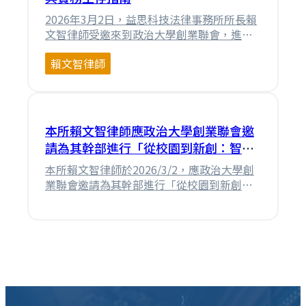
2026年3月2日，益思科技法律事務所所長賴
文智律師受邀來到政治大學創業聯會，進行
了一場主題為「從校園到新創：智慧財產權
賴文智律師
觀念與實務解析」的深度講座。賴律師在開
場時幽默地提到，自己已經有一段時間沒有
走進校園進行教育訓練了，過去甚至曾遇過
舉例時台下大學生已經聽不懂的代溝經驗。
恰逢自家老大剛考完學測，便藉此機會帶孩
本所賴文智律師應政治大學創業聯會邀
子來感受大⋯
請為其幹部進行「從校園到新創：智慧
財產權觀念與實務解析」培訓活動
本所賴文智律師於2026/3/2，應政治大學創
業聯會邀請為其幹部進行「從校園到新創：
智慧財產權觀念與實務解析」培訓活動。講
座的內容已請NotebookLM整理為下述文
章，提供予有興趣的網友們參考。同步也提
供NotebookLM所整理很漂亮的簡報供參。