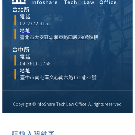
（Giant）遭到CBP核發暫扣令（WRO）之
台北所
案例，以及待立法院審查之「臺美對等貿易
電話
協定」中，台灣政府之相關承諾，說明在供
02-2772-3152
應鏈重組及非紅供應鏈下，臺商面臨美國政
地址
府之複合式制裁執法及建立整合性法令遵循
臺北市大安區忠孝東路四段290號8樓
之挑戰。
台中所
電話
04-3611-1758
地址
臺中市南屯區文心南六路171巷32號
Copyright © InfoShare Tech Law Office. All rights reserved.
請輸入關鍵字