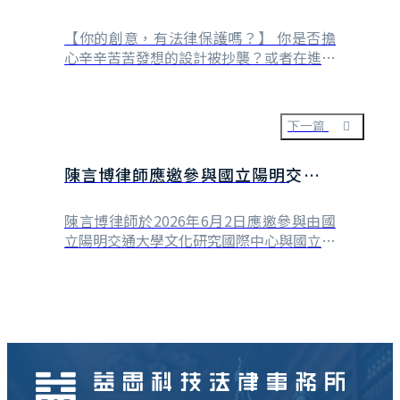
的運用》上市
【你的創意，有法律保護嗎？】 你是否擔
心辛辛苦苦發想的設計被抄襲？或者在進行
二次創作與商品命名時，深怕不小心踩到侵
權地雷？ 這本專為文創人量身打造的實用
指南—《當文創遇上法律：智慧財產的運
下一篇
用》正式推出有聲書啦！ 現在起，無論是
通勤、畫圖還是趕工廠發包，只要戴上耳
陳言博律師應邀參與國立陽明交通大
機，就能輕鬆聽懂必備的法律知識！ 賴文
智律師在書中一針見血⋯
學科技法律學院「貿易政策與勞動權
益的競與合」研討會擔任與談人
陳言博律師於2026年6月2日應邀參與由國
立陽明交通大學文化研究國際中心與國立陽
明交通大學科技法律學院所主辦「貿易政策
與勞動權益競與合」研討會擔任與談人。會
中陳言博律師以台商於供應鏈法令遵循挑戰
的角度，針對美國政府國土安全部
（DHS）的海關與邊境保護局（U.S.
Customs and Boder Protection）以輸入
產品涉及強迫勞動（Forced Labor）予以
邊境扣留之執法，特別是2025年巨大機械