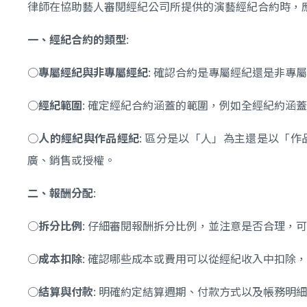
律師在協助藝人審閱經紀公司所提供的演藝經紀合約時，
一、經紀合約的類型
:
○
專屬經紀與非專屬經紀
: 確認合約是專屬經紀還是非
○
經紀範圍
: 確定經紀合約涵蓋的範圍，例如全經紀約
○
人的經紀與作品經紀
: 區分是以「人」為主還是以「
廣、銷售或授權。
二、報酬分配
:
○
拆分比例
: 仔細審閱報酬拆分比例，並注意是否合理，
○
成本扣除
: 確認哪些成本或費用可以從經紀收入中扣除
○
結算與付款
: 明確約定結算週期、付款方式以及帳務明