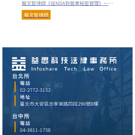
賴文智律師《從NDA到營業秘密管理》一書
PDF檔案，這是一個實驗，將一本書所蘊含
賴文智律師
的知識，利用生成式AI以不同的形式呈現。
購書連結：博客來、誠品、momo、三
民、金石堂、灰熊iREAD 不可能每一家企業
都像台積電一樣，針對營業秘密投入非常多
的資源，提昇營業秘密管理的強度。然⋯
台北所
電話
02-2772-3152
地址
臺北市大安區忠孝東路四段290號8樓
台中所
電話
04-3611-1758