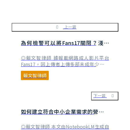
上一篇
為何檢警可以將Fans17關閉？淺談
RPZ機制
◎賴文智律師 據報載網路成人影片平台
Fans17，因上傳者上傳多部未成年少女性
愛片，涉違反兒童及少年性剝削防制條例，
賴文智律師
經橋頭地檢署發動搜索，並帶回該網站董事
長蔡孟翰、蔡信宏兄弟及董事葉昌圳，三人
遭法院裁定羈押禁見，而先前曾擔任監察人
並為該網站分享影片的網紅小哥哥艾理，則
下一篇
是交保候傳。而其中葉昌圳又是知名爆料公
社公司化後的董⋯
如何建立符合中小企業需求的營業秘
密管理政策？
◎賴文智律師 本文由NotebookLM生成自