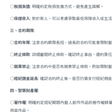
○
稅捐負擔
: 明確約定稅捐負擔方式，避免產生誤解。
○
保證收入
: 對於新人，可以考慮爭取最低保障收入或生
三、合約期限
:
○
合約年限
: 注意合約期限長短，過長的合約可能會限制
○
終止條款
: 詳細審閱終止條款，確認終止事由、違約責
○
競業禁止
: 注意合約中是否有競業禁止條款，例如限制
○
經紀佣金延長
: 確認合約終止後，是否仍需支付經紀
四、智慧財產權
:
○
著作權
: 明確約定經紀期間內藝人創作作品的著作權
用其作品。