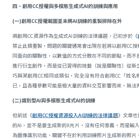
四、創用
CC
授權與多模態生成式
AI
的訓練與應用
(
一)
創用CC
授權範圍並未將AI
訓練的重製排除在外
將創用CC資源作為生成式AI訓練的法律議題，已初步於《
禁止此類重製，問題的關鍵通常會出現在若將以創用CC授
同面向的關聯性，以數值的方式分散在不同的節點，而不
進行衍生創作，而是從已習得的技藝（說是關聯性）從新
巧與某創用CC相同或類似，完全沒有符合創用CC「姓
已，且各種參數可能是極大量的資料交互影響而來，無法
(
二)
識別型AI
與多模態生成式AI
的訓練
但前述《
創用CC授權資源投入AI訓練的法律議題
》文章也
的AI，並不是要生成新的X光片，沒有任何意義，而是輸入
為圖像識別功能，關鍵不在於利用訓練照片生成新的照片，