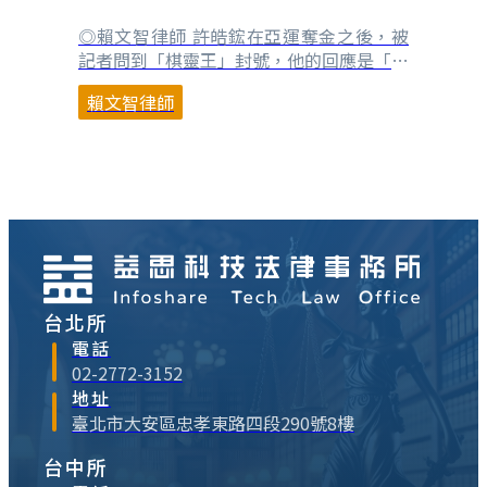
運奪金談起
◎賴文智律師 許皓鋐在亞運奪金之後，被
記者問到「棋靈王」封號，他的回應是「我
沒看過棋靈王。」這個回答也帶出了台灣與
賴文智律師
日本在圍棋推廣上共同面對的問題，當
2003年日本「棋靈王」動畫播出後帶來的
台、日圍棋人口大量增加的紅利消失後，隨
著圍棋人口中老年化以及少子化趨勢，圍棋
該如何推廣？（請參考圍棋產業推動的法律
議題—棋靈王IP的⋯
台北所
電話
02-2772-3152
地址
臺北市大安區忠孝東路四段290號8樓
台中所