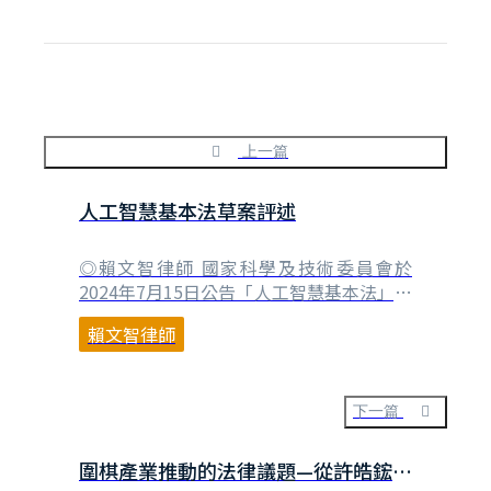
上一篇
人工智慧基本法草案評述
◎賴文智律師 國家科學及技術委員會於
2024年7月15日公告「人工智慧基本法」草
案[1]。我國立法技術上使用「基本法」為
賴文智律師
名，始於1999年「科學技術基本法」的立
法，主要是參考日本立法例而來。以「科學
技術基本法」為例，其並非直接涉及人民權
利義務之作用法，也不是規定政府機關組織
下一篇
的組織法，而是在科技領域中作相關原則規
定之母法⋯
圍棋產業推動的法律議題—從許皓鋐亞