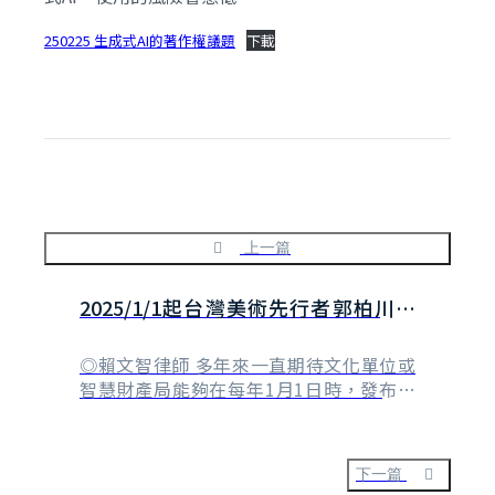
250225 生成式AI的著作權議題
下載
上一篇
2025/1/1起台灣美術先行者郭柏川著
作進入公共領域
◎賴文智律師 多年來一直期待文化單位或
智慧財產局能夠在每年1月1日時，發布一
則新聞稿，向公眾介紹有哪些名人的著作，
因為著作財產權保護期間屆滿，而進入公共
領域。讓社會上更多人有機會因為著作財產
下一篇
權保護期間屆滿，而有更多的機會認識這些