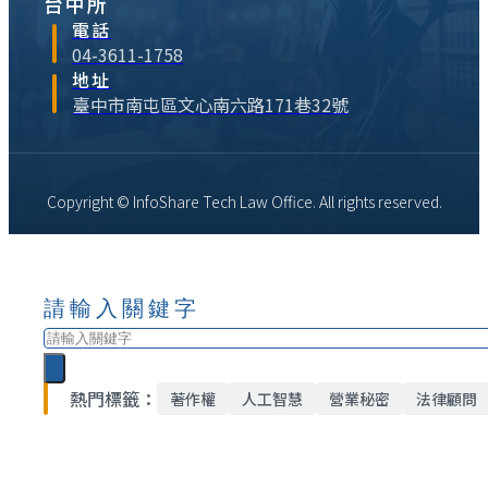
台中所
電話
04-3611-1758
地址
臺中市南屯區文心南六路171巷32號
Copyright © InfoShare Tech Law Office. All rights reserved.
請輸入關鍵字
搜
尋
熱門標籤：
著作權
人工智慧
營業秘密
法律顧問