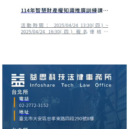
文化上的前輩。連結過去，我們更能大步走
114年智慧財產權知識推廣訓練課程
向未來。 一早進辦公室，覺得這件事其實
也可以自己來做，⋯
【WIPO 2025 IP Day–影音創作與抄襲
的界線】(線上課程)
活動時間： 2025/04/24 13:30(四) ~
2025/04/24 16:30(四) 報名連結：
https://course-
plan.csd.org.tw/activitys/items?
id=632#content 一、課程主題：【WIPO
2025 IP Day–影音創作與抄襲的界線】(線
上課程)抄襲一⋯
台北所
電話
02-2772-3152
地址
臺北市大安區忠孝東路四段290號8樓