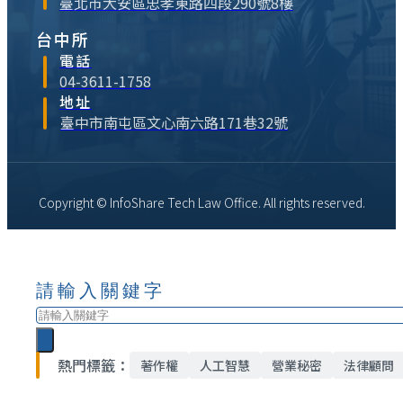
臺北市大安區忠孝東路四段290號8樓
台中所
電話
04-3611-1758
地址
臺中市南屯區文心南六路171巷32號
Copyright © InfoShare Tech Law Office. All rights reserved.
請輸入關鍵字
搜
尋
熱門標籤：
著作權
人工智慧
營業秘密
法律顧問