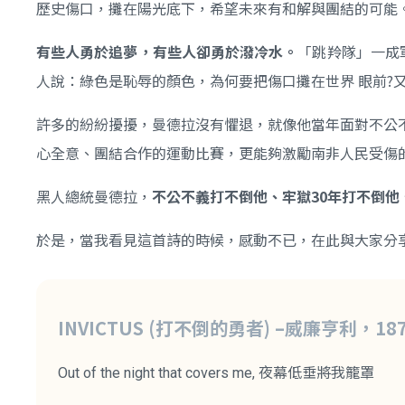
歷史傷口，攤在陽光底下，希望未來有和解與團結的可能
有些人勇於追夢，有些人卻勇於潑冷水。
「跳羚隊」一成
人說：綠色是恥辱的顏色，為何要把傷口攤在世界 眼前?
許多的紛紛擾擾，曼德拉沒有懼退，就像他當年面對不公
心全意、團結合作的運動比賽，更能夠激勵南非人民受傷
黑人總統曼德拉，
不公不義打不倒他、牢獄30年打不倒
於是，當我看見這首詩的時候，感動不已，在此與大家分
INVICTUS (打不倒的勇者) –威廉亨利，18
Out of the night that covers me, 夜幕低垂將我籠罩