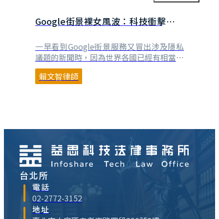
傢俱、文具、各類飾品等），而工藝創作所
使用的方法、工具等，⋯
Google街景裸女風波：科技衝擊大眾
隱私權價值觀
一早看到Google街景服務又冒出涉及隱私
議題的新聞時，因為世界各國已經有相當多
類似的事件，想說晚一點再來花時間整理一
賴文智律師
下，結果在準備提早下班去當「亮宇爸爸」
之前，剛好接到ITHome記者先生的來電，
就簡單就這個事件說明一下初步的看法，詳
細新聞內容請點選下述連結： 在與記者先
生的短暫電話討論中，主軸大致上是圍繞著
解釋為何⋯
台北所
電話
02-2772-3152
地址