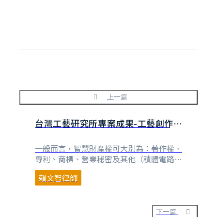
上一篇
台灣工藝研究所專案成果-工藝創作可
以受到什麼樣的智慧財產權的保護？
一般而言，智慧財產權可大別為：著作權、
專利、商標、營業秘密及其他（積體電路布
局、植物種苗、不公平競爭等）。而工藝創
賴文智律師
作從智慧財產權保護的角度來觀察，大致上
可區別為偏向藝術品的美術創作（例如：單
一作品之陶藝品、木雕、其他雕塑作品
等），以及偏向實用物品產品設計（例如：
下一篇