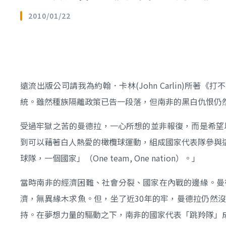
2010/01/22
遠流出版公司請我為約翰．卡林(John Carlin)所
統。雖然種族隔離政策已告一段落，但南非的黑白仇恨仍
受過牢獄之苦的曼德拉，一心所想的並非報復，而是希望
到可以藉著白人熱愛的橄欖球運動，組成國家代表隊參與
球隊，一個國家」（One team, One nation）。」
當時南非的經濟困難、社會分裂、國家在內戰的邊緣。曼
濟，無異緣木求魚。但，坐了近30年的牢，曼德拉仍然沒有放
持。在夢想力量的驅動之下，南非的國家代表「跳羚隊」