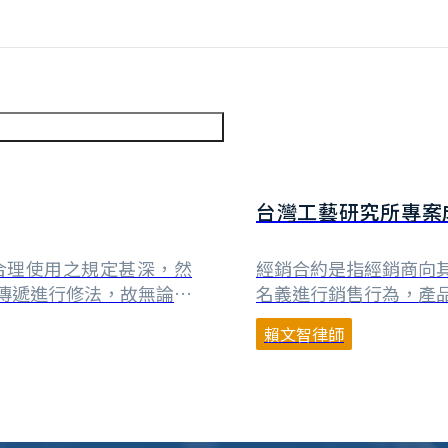
台灣工藝研究所專案
不同？
合理使用之規定甚深，然
經銷合約是指經銷商向
傳遞進行修法，故無論是
名義進行銷售行為，產
圖書館參加之全國文獻傳
商再移轉予購買人，因
賴文智律師
險。本文嘗試就前述文獻
源為產品轉售差價，而
之著作權法第48條進行
無法順利銷售出去。 
郵寄或⋯
廠進行產品之行銷、推