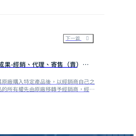
下一篇
成果-經銷、代理、寄售（賣）有何
其原廠購入特定產品後，以經銷商自己之
品的所有權先由原廠移轉予經銷商，經銷
此，經銷合約的情形下，經銷商獲利的來
經銷商的主要風險則來自於其進貨之商品
代理合約則是指代理商在特定區域協助原
廣、售後服務等，而產⋯