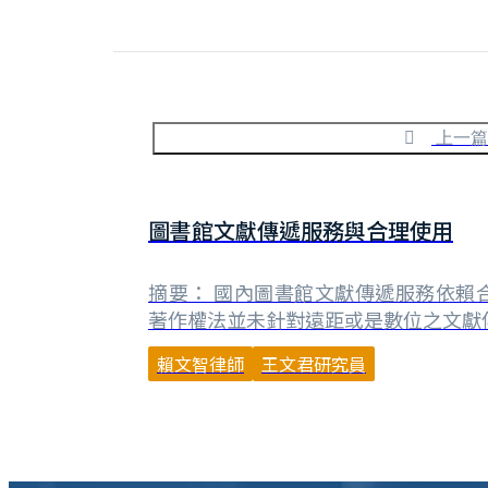
上一篇
圖書館文獻傳遞服務與合理使用
摘要： 國內圖書館文獻傳遞服務依賴
著作權法並未針對遠距或是數位之文獻
國家圖書館之遠距圖書服務系統或眾多
賴文智律師
王文君研究員
遞服務系統，均面臨相當大之著作權風
傳遞服務所面臨之合理使用議題以現行
分析，包括：得否以數位方式為重製、