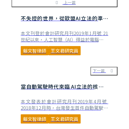
上一篇
不失控的世界，從歐盟AI立法的準備
談起(上)
本文刊登於會計研究月刊2019年1月號 21
世紀以來，人工智慧（AI）得益於電腦算力
的快速成長及網網相連所帶來的大數據
賴文智律師
王文君研究員
（Big Data）趨勢，加上2016年AlphaGo
以4:1勝職業棋士頂尖高手李世乭九段，
2017年則3:0勝世界冠軍柯潔，引發全球人
工智慧熱潮。科幻電影中描繪各式各樣機器
下一篇
人與人類的愛恨情仇，彷彿明天⋯
當自動駕駛時代來臨 AI立法的核心—
責任釐清與分配(上)
本文發表於會計研究月刊2019年4月號
2018年12月時，台灣發生首件自動駕駛的
車禍，特斯拉的駕駛人疑似精神不濟，未注
賴文智律師
王文君研究員
意車前動態，在開啟自動輔助駕駛功能的情
形下，未減速直接在國道撞上警方巡邏車，