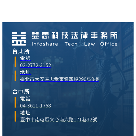
幸而未造成人員傷亡，但也引發民眾的熱烈
討論，未來在進行AI時代，究竟誰該為AI自
動駕駛負責？這個問題直指AI立法⋯
台北所
電話
02-2772-3152
地址
臺北市大安區忠孝東路四段290號8樓
台中所
電話
04-3611-1758
地址
臺中市南屯區文心南六路171巷32號