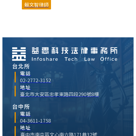
賴文智律師
覺得日本國庫賺翻了。不過，從著作權法的
角度，作者過世而無繼承人的情形，除了國
庫可能享受到遺產的利益之外，還會影響著
作財產權的存續與否，也就是說，可能著作
財產權會因作者過世而無繼承人的因素，依
著作權法規定「消⋯
台北所
電話
02-2772-3152
地址
臺北市大安區忠孝東路四段290號8樓
台中所
電話
04-3611-1758
地址
臺中市南屯區文心南六路171巷32號