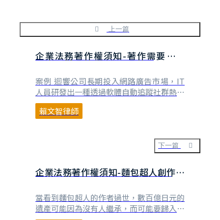
上一篇
企業法務著作權須知-著作需要登記
嗎？可以用什麼方式確保著作受保
護？
案例 迴響公司長期投入網路廣告市場，IT
人員研發出一種透過軟體自動追蹤社群熱門
議題及網站的廣告投放系統，總經理非常重
賴文智律師
視這個專案的發展，要求小亮要配合研發團
隊辦理專利申請及著作權登記。專利權需要
申請當然沒有疑問，不過，著作權需要登記
嗎？如果沒有登記，又該怎麼確保公司這個
下一篇
重要的電腦軟體受到著作權法的保護呢？
解答 著作權與⋯
企業法務著作權須知-麵包超人創作者
過世無繼承人，會變成公共財嗎？
當看到麵包超人的作者過世，數百億日元的
遺產可能因為沒有人繼承，而可能要歸入日
本國庫，相信許多人除了惋惜之外，應該也