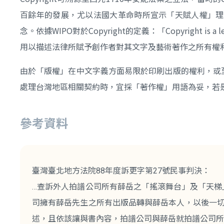
百餘年的發展，尤以法國大革命時所宣示「天賦人權」理念
念。依據WIPO對於Copyright的定義：「Copyright is a legal te
用以描述法律所賦予創作者對其文字及藝術著作之所有權
由於「版權」在中文字義方面易限於印刷出版的權利，或至
處理台灣地區相關契約時，宜採「著作權」用語為妥，若
參考資料
臺灣臺北地方法院88年度訴更字第27號民事判決：
…查訴外人拍譜公司所有薛岳之「搖滾舞台」及「天梯
司擁有薛岳先生之所有出版品轉與薛岳本人，以後一切
述，且依該讓與書內容，拍譜公司與薛岳就拍譜公司所