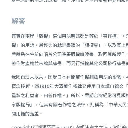
解答
其實在兩岸「版權」這個用語應該都是等於「著作權」，
權」的用語，最經典的就是書籍的「版權頁」，以及其上
手薛岳在生前向唱片公司簽署版權讓渡書，取回其所製作
著作財產權並未讓與薛岳，而另行授權其他公司發行薛岳
我國自清末以來，因受日本有關著作權翻譯用語的影響，初期
概念接近。然1910年大清著作權律又使用日本譯自德文「
重製之利益者，曰著作權。」所以，早期台灣經常可見版
家版權局」，但其有關著作權之法律，則稱為「中華人民
間用語的落差。
Copyright可溯源至西元1710年安妮法案之立法，當時