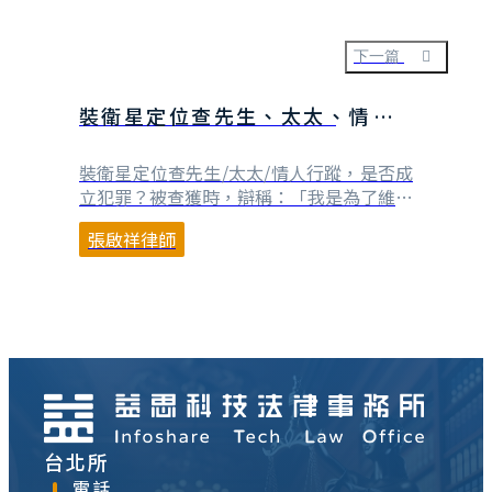
知道，若是將他人卡通人物等彩繪到牆面甚
至是車體上，除非是一般個人自己的學習、
塗鴨，只要是有意為之，並以之作為吸引民
下一篇
眾到訪、駐留之用，都會涉及重製權或改作
權的侵害。 下述這⋯
裝衛星定位查先生、太太、情人行
蹤，是否成立犯罪？
裝衛星定位查先生/太太/情人行蹤，是否成
立犯罪？被查獲時，辯稱：「我是為了維持
婚姻」，還是「我是為了給他好看」，對於
張啟祥律師
犯罪事實認定是否有影響？ 在老公車子裝
衛星定位 婦觸法 2016-05-28 自由時報〔記
者楊政郡／台中報導〕連姓婦人利用許姓老
公買新車的機會，私下委託通訊行員工到車
廠，於車子後保險桿下方安裝衛星定位系
統⋯
台北所
電話