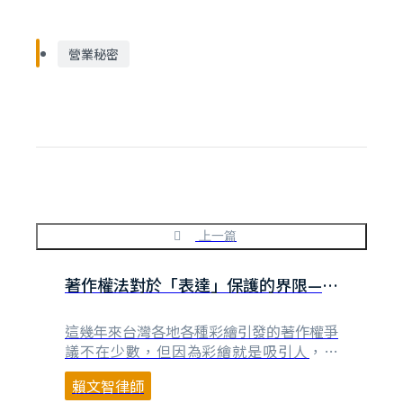
營業秘密
上一篇
著作權法對於「表達」保護的界限—重
新創作的鯉魚彩繪樓梯OK嗎？
這幾年來台灣各地各種彩繪引發的著作權爭
議不在少數，但因為彩繪就是吸引人，所
以，從政府機關到民間單位、社區組織，都
賴文智律師
還是前卜後繼地投入。當然，我們很清楚的