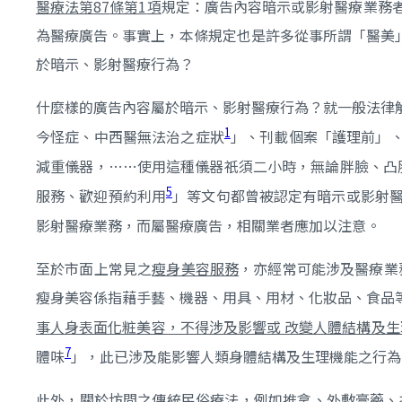
醫療法第87
條第1
項
規定：廣告內容暗示或影射醫療業務
為醫療廣告。事實上，本條規定也是許多從事所謂「醫美
於暗示、影射醫療行為？
什麼樣的廣告內容屬於暗示、影射醫療行為？就一般法律
1
今怪症、中西醫無法治之症狀
」、刊載個案「護理前」
減重儀器，……使用這種儀器祇須二小時，無論胖臉、凸
5
服務、歡迎預約利用
」等文句都曾被認定有暗示或影射
影射醫療業務，而屬醫療廣告，相關業者應加以注意。
至於市面上常見之
瘦身美容服務
，亦經常可能涉及醫療業務
瘦身美容係指藉手藝、機器、用具、用材、化妝品、食品
事人身表面化粧美容，不得涉及影響或 改變人體結構及生
7
體味
」，此已涉及能影響人類身體結構及生理機能之行為
此外，關於坊間之傳統
民俗療法
，例如推拿、外敷膏藥、