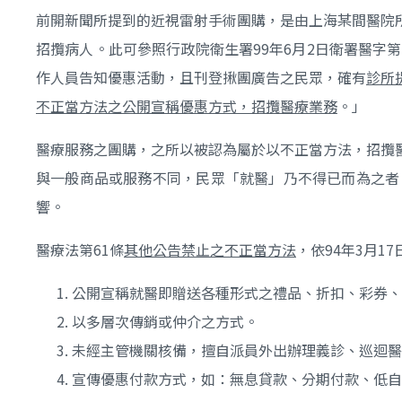
前開新聞所提到的近視雷射手術團購，是由上海某間醫院
招攬病人。此可參照行政院衛生署99年6月2日衛署醫字第
作人員告知優惠活動，且刊登揪團廣告之民眾，確有
診所
不正當方法之公開宣稱優惠方式，招攬醫療業務
。」
醫療服務之團購，之所以被認為屬於以不正當方法，招攬
與一般商品或服務不同，民眾「就醫」乃不得已而為之者
響。
醫療法第61條
其他公告禁止之不正當方法
，依94年3月17
公開宣稱就醫即贈送各種形式之禮品、折扣、彩券、
以多層次傳銷或仲介之方式。
未經主管機關核備，擅自派員外出辦理義診、巡迴醫
宣傳優惠付款方式，如：無息貸款、分期付款、低自