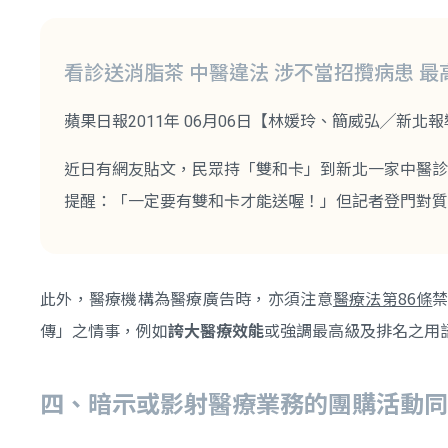
看診送消脂茶 中醫違法 涉不當招攬病患 最
蘋果日報2011年 06月06日【林媛玲、簡威弘╱新北
近日有網友貼文，民眾持「雙和卡」到新北一家中醫診
提醒：「一定要有雙和卡才能送喔！」但記者登門對質
此外，醫療機構為醫療廣告時，亦須注意
醫療法第86條
禁
傳」之情事，例如
誇大醫療效能
或強調最高級及排名之用
四、暗示或影射醫療業務的團購活動同