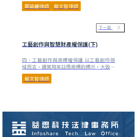
業者的跟隨下也已蔚為風潮。參與團購活動
鄭諭麗律師
賴文智律師
的商品及服務更是豐富而多元，餐飲、住
宿、SPA、美容、美髮、各類門票等商品或
服務，網友都可以輕鬆利用網路團購的方式
找到好康！不過，大陸的情形就更加誇張，
下一篇
連醫療服務都大刺刺地登上網路團購平台，
大幅折價吸⋯
工藝創作與智慧財產權保護(下)
四、工藝創作與商標權保護 以工藝創作領
域而言，通常用來註冊商標的標示，大致像
是：工藝家的名字、工作坊或公司的名稱特
賴文智律師
取部分、產品名稱，或是工藝家的特殊的圖
形設計等，跟一般企業在申請商標方面其實
差不多。過去商標權的保護，因為只要仿冒
者不使用該商標，商標權人即使明知其仿冒
自己的產品，除非有申請新型或新式樣專
利，否則，也是拿仿⋯