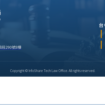
台
段290號8樓
Copyright © InfoShare Tech Law Office. All rights reserved.