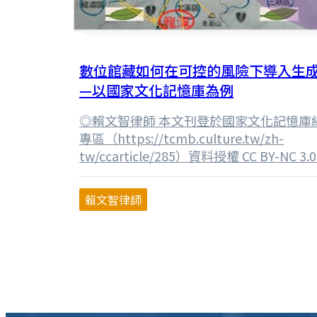
數位館藏如何在可控的風險下導入生成
—以國家文化記憶庫為例
◎賴文智律師 本文刊登於國家文化記憶庫
專區（https://tcmb.culture.tw/zh-
tw/ccarticle/285）資料授權 CC BY-NC 3.
11月Open AI公司推出以LLM（大型語
的ChatGPT服務後，因為其跨語言、跨
賴文智律師
力，促成生成式⋯