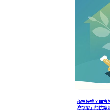
商標侵權？個資
險存摺」的抗議