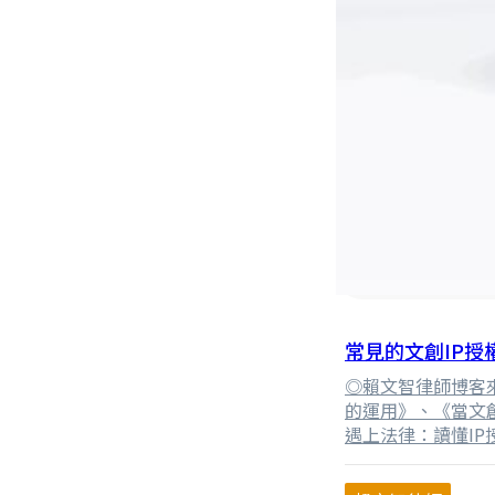
常見的文創IP授
◎賴文智律師博客
的運用》、《當文
遇上法律：讀懂IP
不同，以下我們來
類型： (一)圖像