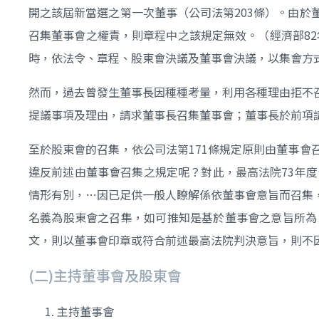
開之該屆新當選之第一次董事（公司法第203條）。由
召集董事會之權責，則章程中之該規定無效。（經濟部82年
時，依法令、章程、股東會決議及董事會決議，以集會方
然而，過去曾發生董事長因種種考量，利用各種理由拒不召
提議事項及理由，請求董事長召集董事會；董事長於前項
至於股東會的召集，依公司法第171條規定原則由董事
違反前述由董事會召集之規定呢？對此，最高法院73年
情形有別，…因已足供一般人瞭解係依董事會意旨而召集
名義為股東會之召集，如可推知是基於董事會之意旨所為
文，則以董事會印章或符合前述最高法院判決意旨，則不
(二)主持董事會及股東會
主持董事會