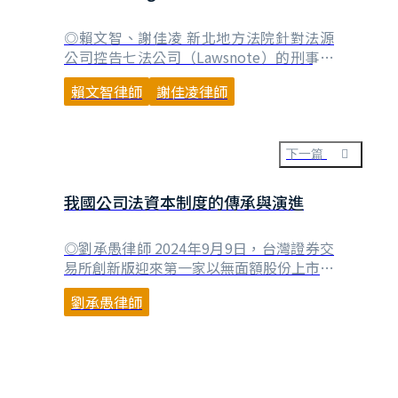
爬蟲資料行不行？
◎賴文智、謝佳凌 新北地方法院針對法源
公司控告七法公司（Lawsnote）的刑事案
件判決一出，引起法律圈與科技新創圈的廣
賴文智律師
謝佳凌律師
泛討論。除著作權的議題外，透過爬蟲抓取
網路公開資料，遭認定違反刑法電腦犯罪
章，也是眾人關切的焦點。網路爬蟲
（crawler）是業界行之有年的技術，若只
下一篇
要違反契約或協定抓取網路上公開的資料，
即涉有刑事責⋯
我國公司法資本制度的傳承與演進
◎劉承愚律師 2024年9月9日，台灣證券交
易所創新版迎來第一家以無面額股份上市的
公司，成信實業*-創（6969）每股上市價
劉承愚律師
格為新臺幣（以下同）32元，為台股邁向
重要新里程碑。在過去，臺灣證券交易所股
份有限公司有價證券上市審查準則中曾規定
上市股份每股面額為10元，並據以訂定獲
利標準，因此，歷來投資人已習慣以每股面