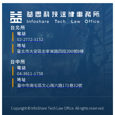
程與驗收、智慧財產權⋯
台北所
電話
02-2772-3152
地址
臺北市大安區忠孝東路四段290號8樓
台中所
電話
04-3611-1758
地址
臺中市南屯區文心南六路171巷32號
Copyright © InfoShare Tech Law Office. All rights reserved.