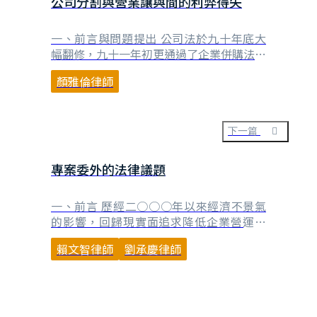
公司分割與營業讓與間的利弊得失
一、前言與問題提出 公司法於九十年底大
幅翻修，九十一年初更通過了企業併購法，
兩法大幅增定並修正了公司組織變動的法律
顏雅倫律師
制度與規範結構。而不論新公司法或企業併
購法，在公司組織變動的部分中，均明文規
範了公司分割制度。而我國企業在過去亦有
將特定營業分割與裁減公司組織，以追求專
下一篇
業化與效率化的需要，但限於以往法律上並
未明文規定公司分⋯
專案委外的法律議題
一、前言 歷經二○○○年以來經濟不景氣
的影響，回歸現實面追求降低企業營運成
本，已成為國內外企業一致追求的目標，而
賴文智律師
劉承慶律師
將非屬於核心業務之事項委外處理，即成為
降低企業人力成本及經常性支出的最佳策
略。筆者過去也經常協助客戶處理有關網站
委外建置或是軟體委外製作之案例，發現業
界在處理專案委外事項時，經常忽略有關時