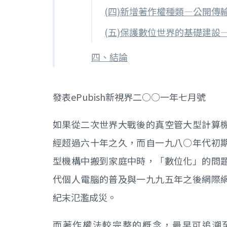
(四)新增著作權種類—公開傳
(五)保護數位世界的基礎建設
四、結論
發表ePubish新視界二○○一年七月號
如果從二次世界大戰後的真空管大型計算
經超過六十年之久，而自一九八○年代初
型機構中搬到家庭中時，「數位化」的問
代個人電腦的普及與一九九五年之後網際
紀末氾濫成災。
而著作權法較完整的概念，最早可追溯至一七一