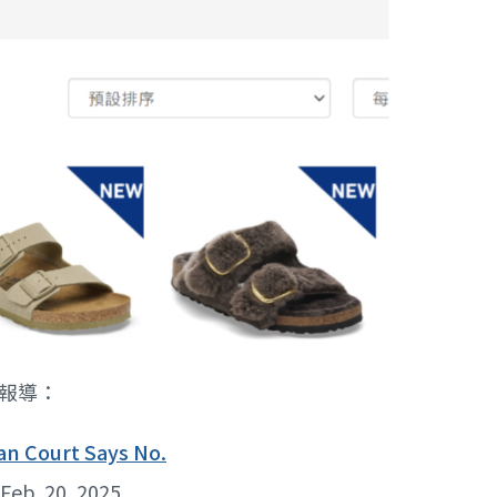
報導：
an Court Says No.
Feb. 20, 2025