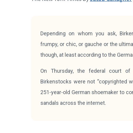
Depending on whom you ask, Birken
frumpy, or chic, or gauche or the ulti
though, at least according to the German 
On Thursday, the federal court of 
Birkenstocks were not “copyrighted wor
251-year-old German shoemaker to comb
sandals across the internet.