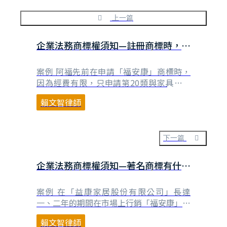
上一篇
企業法務商標權須知—註冊商標時，商
品類別應該如何選擇？
案例 阿福先前在申請「福安康」商標時，
因為經費有限，只申請第20類與家具有關
之商品，但既然決定要將「福安康」及
賴文智律師
「FuAnKang」作為公司未來發展重要商
標，自然要加強商標的保護，阿福希望儘可
能擴大商標的申請類別，友安則覺得公司還
只是中小型企業，一時之間也不可能大規模
下一篇
跨業經營，先註冊一、二個類別即可，未來
有需要再來申請商⋯
企業法務商標權須知—著名商標有什麼
特殊的保護嗎？能不能主動申請將自
己的商標認定為「著名商標」？
案例 在「益康家居股份有限公司」長達
一、二年的期間在市場上行銷「福安康」床
墊並持續研發舒眠技術後，「福安康」的品
賴文智律師
牌終於成功說服各百貨公司賣場經理人，正