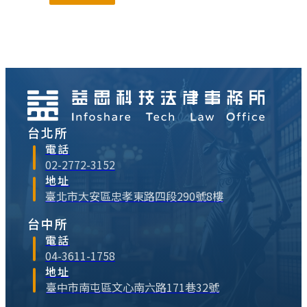
式進入百貨公司設立專櫃。阿福心想，這下
總算是經營品牌有成，「福安康」應該算是
「著名商標」了吧！不過，不知道成為「著
名商標」有什麼好處？是否有單位專門在認
定某一個商標是否已⋯
台北所
電話
02-2772-3152
地址
臺北市大安區忠孝東路四段290號8樓
台中所
電話
04-3611-1758
地址
臺中市南屯區文心南六路171巷32號