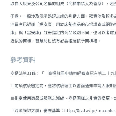
取自大股東及公司名稱的組成（商標申請人為善意），若
不過，一般涉及混淆誤認之虞的判斷方面，確實涉及較多
消費者已認識「福安康」用於床墊產品的市場調查或網路
康」與「富安康」註冊指定的商品類別不同，也可以考慮
近似的商標，智慧局也沒有必要拒絕核予商標權。
參考資料
商標法第31條：「Ⅰ商標註冊申請案經審查認有第二十
Ⅱ前項核駁審定前，應將核駁理由以書面通知申請人限期
Ⅲ指定使用商品或服務之減縮、商標圖樣之非實質變更、
「混淆誤認之虞」審查基準：http://0rz.tw/ipr/tmconfus