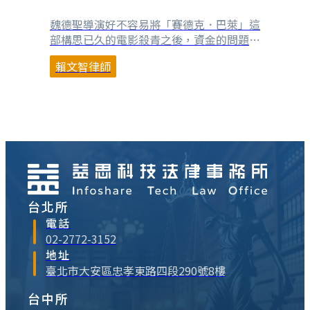
案之我見(1)
魏德聖導演好不容易將「賽德克．巴萊」這
部構思已久的電影殺青之後，資金的問題還
沒完全解決，果子電影公司將「賽德克．巴
賴文智律師
萊」註冊商標，又引發部分賽德克族人的不
滿，衍生出商標註冊的爭議，再度成為各大
報的熱門新聞，最終在原住民族委員會抬出
「原住民族傳統智慧創作保護條例」及智慧
局建議商標權人拋棄商標權，加上各方輿論
的壓力，看來是以⋯
台北所
電話
02-2772-3152
地址
臺北市大安區忠孝東路四段290號8樓
台中所