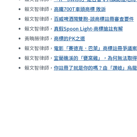
賴文智律師，
高鐵700T車頭商標 敗訴
賴文智律師，
百威啤酒鬧雙胞-談商標註冊審查要件
賴文智律師，
真假Spoon Light-商標搶註有解
黃曉薇律師，
商標的PK之道
賴文智律師，
電影「賽德克．巴萊」商標註冊爭議案
賴文智律師，
宜蘭礁溪的「甕窯雞」，為何無法取得
賴文智律師，
你註冊了就是你的嗎？由「讚岐」烏龍