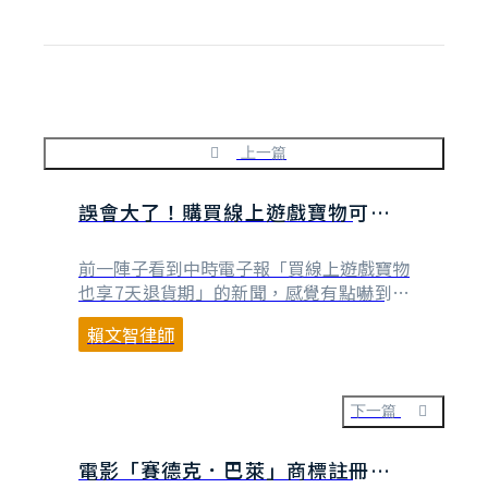
上一篇
誤會大了！購買線上遊戲寶物可以無
條件七天解約退貨？
前一陣子看到中時電子報「買線上遊戲寶物
也享7天退貨期」的新聞，感覺有點嚇到，
雖然《線上遊戲定型化契約範本暨其應記載
賴文智律師
及不得記載事項》的修正我沒有全程參與，
但考量到線上遊戲逐漸轉向免費制（即改以
賣虛擬寶物、道具等方式獲利），當時即有
建議虛擬寶物或道具在線上遊戲作為一種提
下一篇
供予玩家的「服務」，而消費者保護法第
19條及第19條⋯
電影「賽德克．巴萊」商標註冊爭議