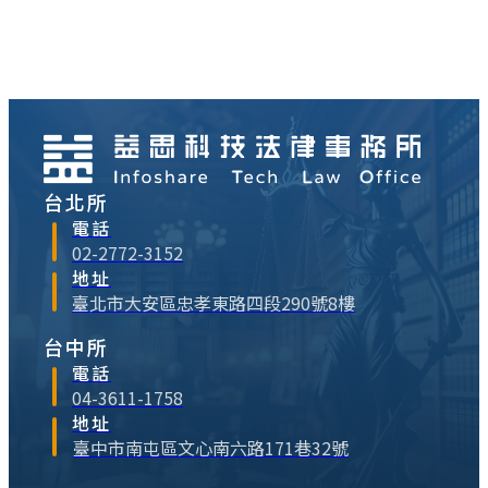
客戶相當的讚賞。小慧開玩笑的跟勛哥說，
應該要給點潤筆的費用吧！勛哥心想，「新
人搞不清楚狀況，門都沒有！」不過，嘴上
還是順口問了站在旁邊的小亮，「小慧已經
領了公司薪水，著作⋯
台北所
電話
02-2772-3152
地址
臺北市大安區忠孝東路四段290號8樓
台中所
電話
04-3611-1758
地址
臺中市南屯區文心南六路171巷32號