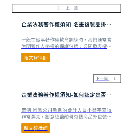
上一篇
企業法務著作權須知-名畫複製品掛廁
所是侮辱作者？
一般在從事著作權教育訓練時，我們通常會
說明著作人格權的保護包括：公開發表權、
姓名表示權以及禁止不當變更權，其中，侵
賴文智律師
權有關禁止不當變更權的情形最少見，因為
要以歪曲、割裂、竄改或其他方法改變其著
作之內容、形式或名目致損害作者名譽，確
實較困難舉例。不過，看到下述這一則新
下一篇
聞，相信讀者會想知道，若是未為著作內
容、形式或名目的任何⋯
企業法務著作權須知-如何認定是否為
「職務上完成之著作」？
案例 回響公司新進的會計人員小慧字寫得
非常漂亮，創意總監勛哥有個商品外包裝設
計的委託案件，需要以手寫文案的方式處
賴文智律師
理，就請小慧幫忙手寫文案，果然成品受到