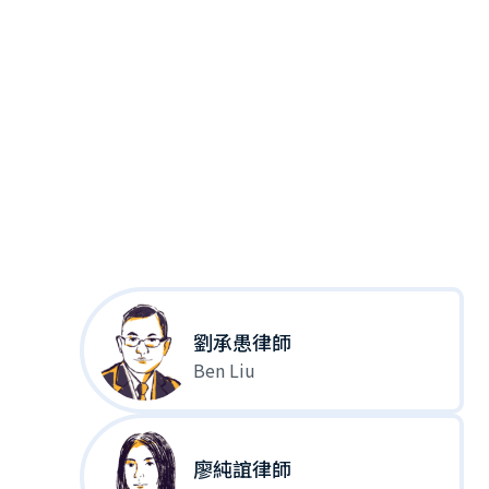
劉承愚律師
Ben Liu
廖純誼律師