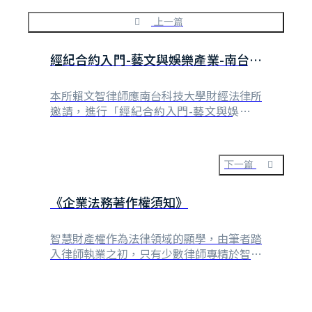
上一篇
經紀合約入門-藝文與娛樂產業-南台科
技大學
本所賴文智律師應南台科技大學財經法律所
邀請，進行「經紀合約入門-藝文與娛樂產
業」演講。
下一篇
《企業法務著作權須知》
智慧財產權作為法律領域的顯學，由筆者踏
入律師執業之初，只有少數律師專精於智慧
財產權案件，十餘年來無論是大小規模的事
務所或是個人執業律師，鮮少敢不將智慧財
產權列為其專業服務的範圍，可見一斑。