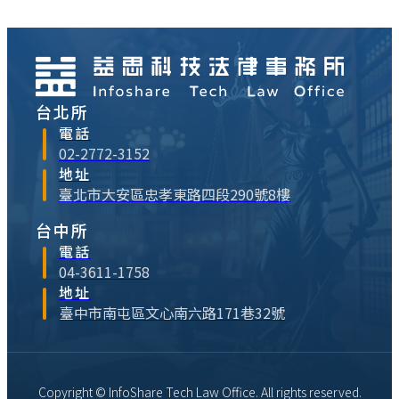
對於許多投入律師或企業法務領域執業的學
弟妹或網友，筆者最常被詢問的問題就是有
沒有推薦哪些書籍，可以比較快速進入智慧
財產權領域，或可⋯
台北所
電話
02-2772-3152
地址
臺北市大安區忠孝東路四段290號8樓
台中所
電話
04-3611-1758
地址
臺中市南屯區文心南六路171巷32號
Copyright © InfoShare Tech Law Office. All rights reserved.