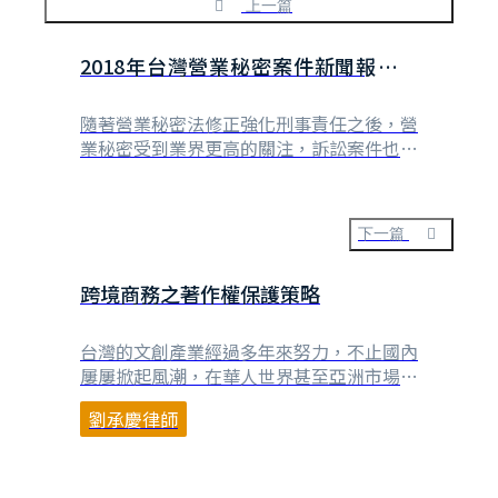
上一篇
2018年台灣營業秘密案件新聞報導整
理
隨著營業秘密法修正強化刑事責任之後，營
業秘密受到業界更高的關注，訴訟案件也逐
年升溫，整理了一下2018年幾則被報導出
來的營業秘密供參，純粹作為筆記使用，如
有興趣可以自行透過Google進一步搜尋相
下一篇
關案件報導 2018/12/24，自由時報，趁維
修偷抄參數 穩懋公司商業機密險遭竊
跨境商務之著作權保護策略
2018/11/5，聯合報，前員工涉違營⋯
台灣的文創產業經過多年來努力，不止國內
屢屢掀起風潮，在華人世界甚至亞洲市場也
已初見成效。例如，在台灣具有高知名度的
劉承慶律師
插畫「馬來貘」，已經登上日本西武鐵道公
司的彩繪列車，不但使相關商品熱賣，也發
揮文化親善大使的積極作用。另一個在Line
上炙手可熱的虛擬角色「臭跩貓」，更在